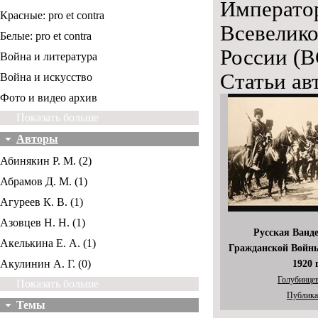
Император
Красные: pro et contra
Всевелик
Белые: pro et contra
России (В
Война и литература
Статьи ав
Война и искусство
Фото и видео архив
Показать больше
Авторы
Абинякин Р. М. (2)
Абрамов Д. М. (1)
Агуреев К. В. (1)
Азовцев Н. Н. (1)
Русская Ванд
Акелькина Е. А. (1)
Гражданской Войны
Акулинин А. Г. (0)
1920 г
Голубинцев
Показать больше
Публика
Темы