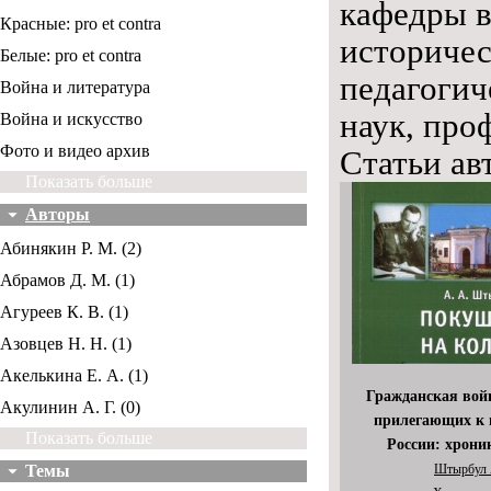
кафедры в
Красные: pro et contra
историчес
Белые: pro et contra
педагогич
Война и литература
наук, про
Война и искусство
Фото и видео архив
Статьи ав
Показать больше
Авторы
Абинякин Р. М. (2)
Абрамов Д. М. (1)
Агуреев К. В. (1)
Азовцев Н. Н. (1)
Акелькина Е. А. (1)
Гражданская вой
Акулинин А. Г. (0)
прилегающих к 
Показать больше
России: хрони
Темы
Штырбул 