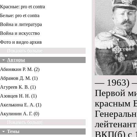
Красные: pro et contra
Белые: pro et contra
Война и литература
Война и искусство
Фото и видео архив
Показать больше
Авторы
Абинякин Р. М. (2)
Абрамов Д. М. (1)
— 1963) —
Агуреев К. В. (1)
Первой м
Азовцев Н. Н. (1)
красным В
Акелькина Е. А. (1)
Генеральн
Акулинин А. Г. (0)
лейтенант
Показать больше
Темы
ВКП(б) с 