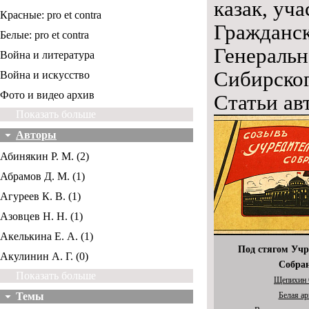
казак, уч
Красные: pro et contra
Гражданск
Белые: pro et contra
Генеральн
Война и литература
Сибирског
Война и искусство
Фото и видео архив
Статьи ав
Показать больше
Авторы
Абинякин Р. М. (2)
Абрамов Д. М. (1)
Агуреев К. В. (1)
Азовцев Н. Н. (1)
Акелькина Е. А. (1)
Под стягом Учр
Акулинин А. Г. (0)
Собра
Показать больше
Щепихин 
Темы
Белая а