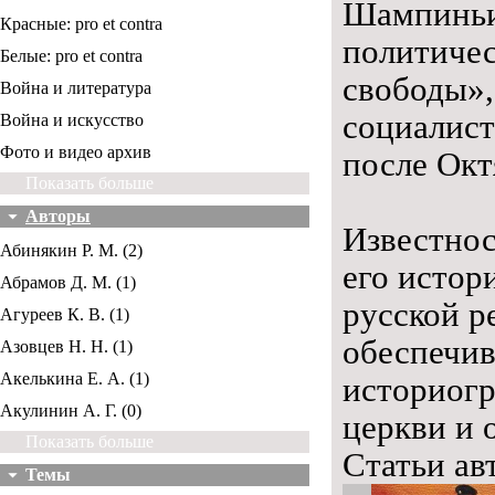
Шампиньи,
Красные: pro et contra
политичес
Белые: pro et contra
свободы»,
Война и литература
социалист
Война и искусство
Фото и видео архив
после Окт
Показать больше
Авторы
Известнос
Абинякин Р. М. (2)
его истор
Абрамов Д. М. (1)
русской р
Агуреев К. В. (1)
обеспечив
Азовцев Н. Н. (1)
Акелькина Е. А. (1)
историогр
Акулинин А. Г. (0)
церкви и
Показать больше
Статьи ав
Темы