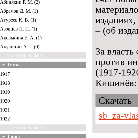
Абинякин Р. М. (2)
материало
Абрамов Д. М. (1)
изданиях,
Агуреев К. В. (1)
– (об изда
Азовцев Н. Н. (1)
Акелькина Е. А. (1)
Акулинин А. Г. (0)
За власть
Показать больше
против ин
Темы
(1917-192
1917
Кишинёв: 
1918
1919
Скачать
1920
1921
sb_za-vla
1922
Показать больше
Типы