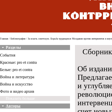
в
контрр
Главная
/
Библиография
/ За власть советскую. Борьба трудящихся Молдавии против интервентов и внутр
Разделы
Сборник
События
Красные: pro et contra
Об издан
Белые: pro et contra
Предлага
Война и литература
и углубля
Война и искусство
Фото и видео архив
революци
Показать больше
интервенц
Авторы
счет новы