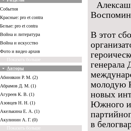
Алексаше
События
Воспомина
Красные: pro et contra
Белые: pro et contra
В этот сб
Война и литература
организат
Война и искусство
Фото и видео архив
героичес
Показать больше
генерала 
Авторы
междунар
Абинякин Р. М. (2)
молодую Р
Абрамов Д. М. (1)
новых инт
Агуреев К. В. (1)
Южного и 
Азовцев Н. Н. (1)
Акелькина Е. А. (1)
партийног
Акулинин А. Г. (0)
в белогва
Показать больше