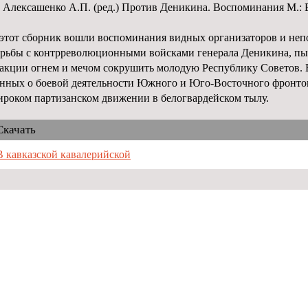
Алексашенко А.П. (ред.) Против Деникина. Воспоминания М.: В
этот сборник вошли воспоминания видных организаторов и неп
рьбы с контрреволюционными войсками генерала Деникина, п
акции огнем и мечом сокрушить молодую Республику Советов. 
нных о боевой деятельности Южного и Юго-Восточного фронтов
роком партизанском движении в белогвардейском тылу.
Скачать
В кавказской кавалерийской