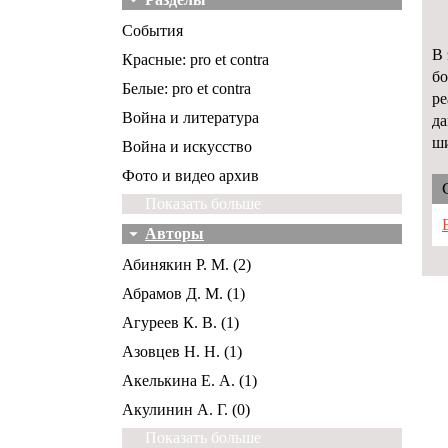
События
В 
Красные: pro et contra
бо
Белые: pro et contra
ре
Война и литература
да
ши
Война и искусство
Фото и видео архив
Показать больше
Авторы
Абинякин Р. М. (2)
Абрамов Д. М. (1)
Агуреев К. В. (1)
Азовцев Н. Н. (1)
Акелькина Е. А. (1)
Акулинин А. Г. (0)
Показать больше