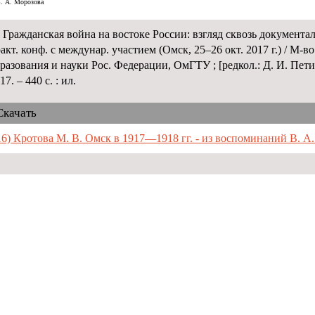
В. А. Морозова
Гражданская война на востоке России: взгляд сквозь документаль
акт. конф. с междунар. участием (Омск, 25–26 окт. 2017 г.) / М-
разования и науки Рос. Федерации, ОмГТУ ; [редкол.: Д. И. Петин
17. – 440 с. : ил.
Скачать
16) Кротова М. В. Омск в 1917—1918 гг. - из воспоминаний В. А.