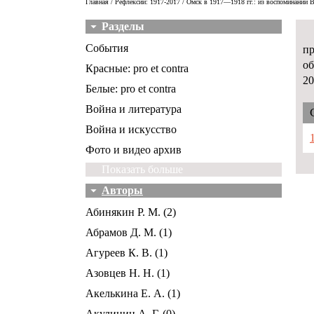
Главная
/
Рефлексии: 1917-2017
/ Омск в 1917—1918 гг.: из воспоминаний 
Разделы
События
пр
об
Красные: pro et contra
20
Белые: pro et contra
Война и литература
Война и искусство
Фото и видео архив
Показать больше
Авторы
Абинякин Р. М. (2)
Абрамов Д. М. (1)
Агуреев К. В. (1)
Азовцев Н. Н. (1)
Акелькина Е. А. (1)
Акулинин А. Г. (0)