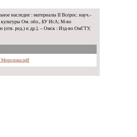
ное наследие : материалы II Всерос. науч.-
во культуры Ом. обл., БУ ИсА; М-во
 (отв. ред.) и др.]. – Омск : Изд-во ОмГТУ,
 Морозова.pdf