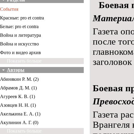
Боевая 
События
Материал
Красные: pro et contra
Белые: pro et contra
Газета оп
Война и литература
после тог
Война и искусство
главноком
Фото и видео архив
заголовок
Показать больше
Авторы
Абинякин Р. М. (2)
Боевая пр
Абрамов Д. М. (1)
Агуреев К. В. (1)
Превосхо
Азовцев Н. Н. (1)
Газета ра
Акелькина Е. А. (1)
Врангеля 
Акулинин А. Г. (0)
Показать больше