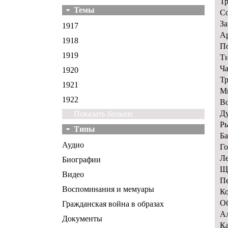
Тр
Темы
Со
За
1917
Ар
1918
По
1919
Ти
Ча
1920
Тр
1921
Мы
1922
Во
Ду
Показать больше
Ры
Типы
Ба
Аудио
Го
Ле
Биографии
Що
Видео
Пе
Воспоминания и мемуары
Ко
Об
Гражданская война в образах
Ал
Документы
Ка