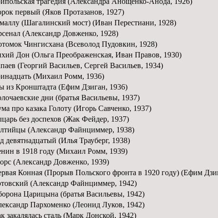
ипольская трагедия (Александра Анощенко-Анода, 1926)
рок первый (Яков Протазанов, 1927)
маллу (Шагалинский мост) (Иван Перестиани, 1928)
сенал (Александр Довженко, 1928)
томок Чингисхана (Всеволод Пудовкин, 1928)
хий Дон (Ольга Преображенская, Иван Правов, 1930)
паев (Георгий Васильев, Сергей Васильев, 1934)
инадцать (Михаил Ромм, 1936)
 из Кронштадта (Ефим Дзиган, 1936)
лочаевские дни (братья Васильевы, 1937)
ма про казака Голоту (Игорь Савченко, 1937)
царь без доспехов (Жак Фейдер, 1937)
лтийцы (Александр Файнциммер, 1938)
д девятнадцатый (Илья Трауберг, 1938)
нин в 1918 году (Михаил Ромм, 1939)
рс (Александр Довженко, 1939)
рвая Конная (Прорыв Польского фронта в 1920 году) (Ефим Дзиг
товский (Александр Файнциммер, 1942)
орона Царицына (братья Васильевы, 1942)
ександр Пархоменко (Леонид Луков, 1942)
к закалялась сталь (Марк Донской, 1942)