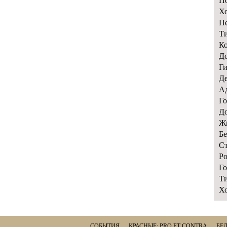
По
Хо
Пе
Ти
Ко
До
Ги
Де
Ад
Го
До
Жи
Бе
Ст
Ро
Го
Ти
Хо
СОБЫТИЯ
КРАСНЫЕ: PRO ET CONTRA
БЕЛ