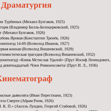
Драматургия
и Турбиных (Михаил Булгаков, 1925)
орм (Владимир Билль-Белоцерковский, 1925)
г (Михаил Булгаков, 1926)
бовь Яровая (Константин Тренёв, 1926)
онепоезд 14-69 (Всеволод Иванов, 1927)
рвая конная (Всеволод Вишневский, 1929)
тимистическая трагедия (Всеволод Вишневский, 1932)
ронепоезд) «Князь Мстислав Удалой» (Прут Иосиф Леонидович, 
д девятнадцатый /Член Реввоенсовета/ (Прут И. Л., 1936)
Кинематограф
асные дьяволята (Иван Перестиани, 1923)
хта Смерти (Абрам Роом, 1926)
. К. П.» (Аксель Лундин, Георгий Стабовой, 1926)