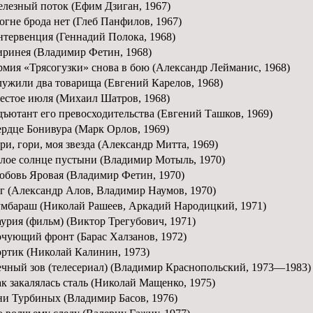
лезный поток (Ефим Дзиган, 1967)
огне брода нет (Глеб Панфилов, 1967)
тервенция (Геннадий Полока, 1968)
ринея (Владимир Фетин, 1968)
мия «Трясогузки» снова в бою (Александр Лейманис, 1968)
ужили два товарища (Евгений Карелов, 1968)
стое июля (Михаил Шатров, 1968)
ъютант его превосходительства (Евгений Ташков, 1969)
рдце Бонивура (Марк Орлов, 1969)
ри, гори, моя звезда (Александр Митта, 1969)
лое солнце пустыни (Владимир Мотыль, 1970)
бовь Яровая (Владимир Фетин, 1970)
г (Александр Алов, Владимир Наумов, 1970)
мбараш (Николай Рашеев, Аркадий Народицкий, 1971)
урия (фильм) (Виктор Трегубович, 1971)
чующий фронт (Барас Халзанов, 1972)
ртик (Николай Калинин, 1973)
чный зов (телесериал) (Владимир Краснопольский, 1973—1983)
к закалялась сталь (Николай Мащенко, 1975)
и Турбиных (Владимир Басов, 1976)