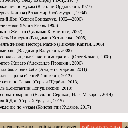
 волчьему следу (Валериу Гажиу, 1977)
ждение по мукам (Василий Ордынский, 1977)
рвая Конная (Владимир Любомудров, 1984)
хий Дон (Сергей Бондарчук, 1992—2006)
нь белый (Гелий Рябов, 1993)
ктор Живаго (Джакомо Кампиотти, 2002)
бель Империи (Владимир Хотиненко, 2005)
вять жизней Нестора Махно (Николай Каптан, 2006)
миралъ (Владимир Валуцкий, 2008)
спода офицеры: Спасти императора (Олег Фомин, 2008)
ктор Живаго (Александр Прошкин, 2006)
ла-была одна баба (Андрей Смирнов, 2011)
лая гвардия (Сергей Снежкин, 2012)
расти по Чапаю (Сергей Щербин, 2013)
ль (Константин Лопушанский, 2013)
спода-товарищи (Василий Сериков, Илья Макаров, 2014)
хий Дон (Сергей Урсуляк, 2015)
ждение по мукам (Константин Худяков, 2017)
ЫЕ: PRO ET CONTRA
ВОЙНА И ЛИТЕРАТУРА
ВОЙНА И ИСКУССТВО
Ф