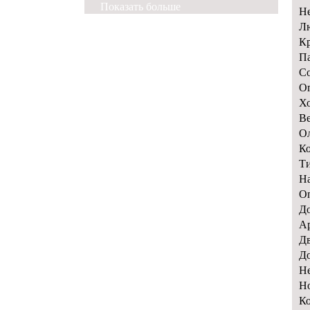
Показать больше
Не
Лю
Кр
Па
Со
Ог
Хо
Ве
Ол
Ко
Ти
На
Оп
До
Ар
Дв
До
Не
Но
Ко