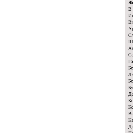
Же
В 
Ин
Ви
Ар
Сл
Ше
Ад
Се
Го
Бе
Лю
Бе
Бу
Да
Ко
Ко
Ве
Ка
Дн