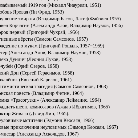
забываемый 1919 год (Михаил Чиаурели, 1951)
бовь Яровая (Ян Фрид, 1953)
ушение эмирата (Владимир Басов, Латиф Файзиев 1955)
вел Корчагин (Александр Алов, Владимир Наумов, 1956)
рок первый (Григорий Чухрай, 1956)
ненные вёрсты (Самсон Самсонов, 1957)
ждение по мукам (Григорий Рошаль, 1957−1959)
тер (Александр Алов, Владимир Наумов, 1958)
еко Дундич (Леонид Луков, 1958)
чубей (Юрий Озеров, 1958)
хий Дон (Сергей Герасимов, 1958)
халёнок (Евгений Карелов, 1961)
тимистическая трагедия (Самсон Самсонов, 1963)
нская повесть (Владимир Фетин, 1964)
мия «Трясогузки» (Александр Лейманис, 1964)
адцать шесть комиссаров (Аждар Ибрагимов, 1965)
ктор Живаго (Дэвид Лин, 1965).
уловимые мстители (Эдмонд Кеосаян, 1966)
вые приключения неуловимых (Эдмонд Кеосаян, 1967)
миссар (Александр Аскольдов, 1967)