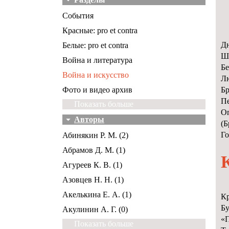
События
Красные: pro et contra
Дн
Белые: pro et contra
Шт
Война и литература
Бе
Война и искусство
Лю
Фото и видео архив
Бр
Пе
Показать больше
Оп
Авторы
(Б
Го
Абинякин Р. М. (2)
Абрамов Д. М. (1)
Агуреев К. В. (1)
Азовцев Н. Н. (1)
Акелькина Е. А. (1)
Кр
Бу
Акулинин А. Г. (0)
«П
Показать больше