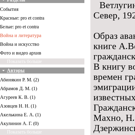
Ветлуги
События
Север, 192
Красные: pro et contra
Белые: pro et contra
Образ ава
Война и литература
книге А.В
Война и искусство
Фото и видео архив
гражданск
Показать больше
В книгу в
Авторы
времен гр
Абинякин Р. М. (2)
эмиграции
Абрамов Д. М. (1)
известных
Агуреев К. В. (1)
Гражданск
Азовцев Н. Н. (1)
Акелькина Е. А. (1)
Махно, Н.
Акулинин А. Г. (0)
Дзержинс
Показать больше