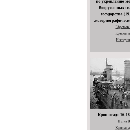
по укреплению мо
Вооруженных си
государства (191
:историографическ
Ефремов 
Красная 
Исследов
Кронштадт 16-18 
Путна В
Красная 