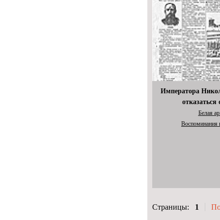
Императора Никол
отказаться 
Белая а
Воспоминания 
Страницы:
1
По