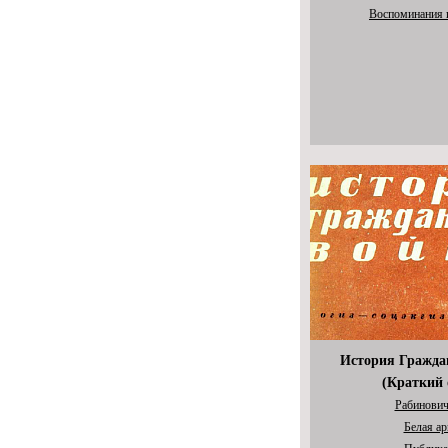
Воспоминания 
История Гражда
(Краткий 
Рабинович
Белая а