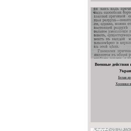
Военные действия 
Украи
Белая а
Хроники 