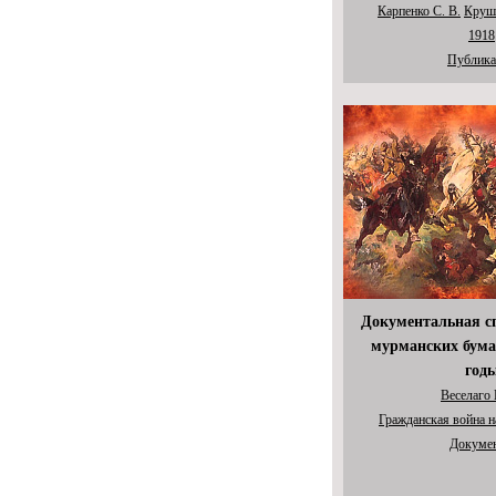
Карпенко С. В.
Круше
1918
Публика
Документальная с
мурманских бумаг
год
Веселаго 
Гражданская война н
Докуме